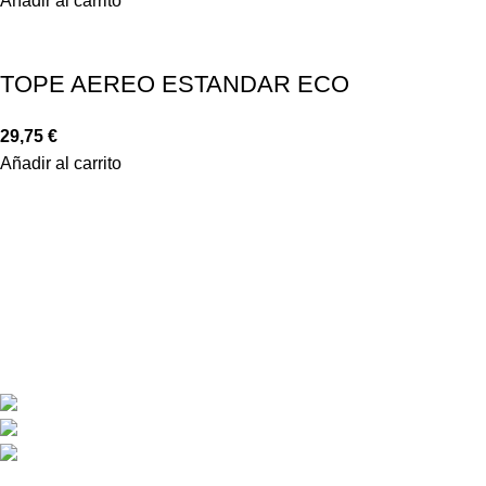
Añadir al carrito
TOPE AEREO ESTANDAR ECO
29,75
€
Añadir al carrito
LINKS IMPORTANTES
CONDICIONES DE COMPRA
DISTRIBUIDORES
GARANTÍA Y DEVOLUCIONES
AVISO LEGAL
POLÍTICA DE COOKIES
POLÍTICA DE PRIVACIDAD
DESCARGAS
ENLACES DE INTERES
INICIO
PRODUCTOS
NOSOTROS
CONTACTO
MI CUENTA
SITEMAP
INFORMACIÓN
TRIBULA SOLUCIONES ENERGÉTICAS S.L.
Pol.Ind. Oeste, C/Paragüay, 28 Alcantarilla (Murcia)
+(34) 968 81 66 60 / +(34) 649 48 84 24
info@garudan.es - tribula@tribula.es