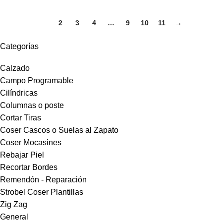
1
2
3
4
…
9
10
11
→
Categorías
Calzado
Campo Programable
Cilíndricas
Columnas o poste
Cortar Tiras
Coser Cascos o Suelas al Zapato
Coser Mocasines
Rebajar Piel
Recortar Bordes
Remendón - Reparación
Strobel Coser Plantillas
Zig Zag
General