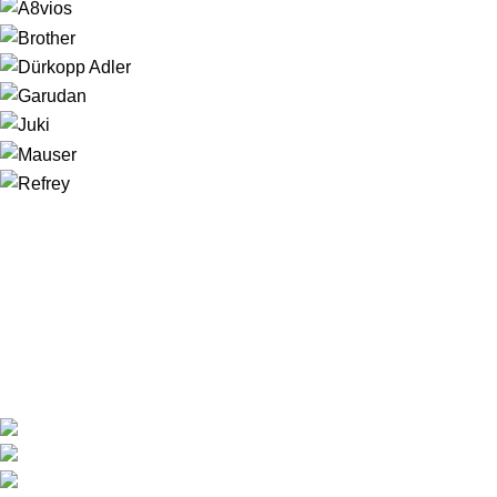
LINKS IMPORTANTES
CONDICIONES DE COMPRA
DISTRIBUIDORES
GARANTÍA Y DEVOLUCIONES
AVISO LEGAL
POLÍTICA DE COOKIES
POLÍTICA DE PRIVACIDAD
DESCARGAS
ENLACES DE INTERES
INICIO
PRODUCTOS
NOSOTROS
CONTACTO
MI CUENTA
SITEMAP
INFORMACIÓN
TRIBULA SOLUCIONES ENERGÉTICAS S.L.
Pol.Ind. Oeste, C/Paragüay, 28 Alcantarilla (Murcia)
+(34) 968 81 66 60 / +(34) 649 48 84 24
info@garudan.es - tribula@tribula.es