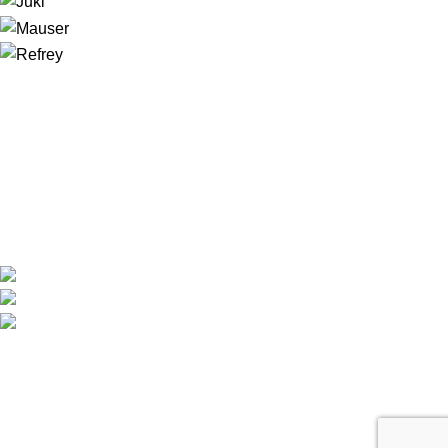
LINKS IMPORTANTES
CONDICIONES DE COMPRA
DISTRIBUIDORES
GARANTÍA Y DEVOLUCIONES
AVISO LEGAL
POLÍTICA DE COOKIES
POLÍTICA DE PRIVACIDAD
DESCARGAS
ENLACES DE INTERES
INICIO
PRODUCTOS
NOSOTROS
CONTACTO
MI CUENTA
SITEMAP
INFORMACIÓN
TRIBULA SOLUCIONES ENERGÉTICAS S.L.
Pol.Ind. Oeste, C/Paragüay, 28 Alcantarilla (Murcia)
+(34) 968 81 66 60 / +(34) 649 48 84 24
info@garudan.es - tribula@tribula.es
© 2026
GARUDAN
. Todos los derechos reservados