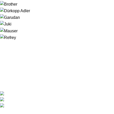
LINKS IMPORTANTES
CONDICIONES DE COMPRA
DISTRIBUIDORES
GARANTÍA Y DEVOLUCIONES
AVISO LEGAL
POLÍTICA DE COOKIES
POLÍTICA DE PRIVACIDAD
DESCARGAS
ENLACES DE INTERES
INICIO
PRODUCTOS
NOSOTROS
CONTACTO
MI CUENTA
SITEMAP
INFORMACIÓN
TRIBULA SOLUCIONES ENERGÉTICAS S.L.
Pol.Ind. Oeste, C/Paragüay, 28 Alcantarilla (Murcia)
+(34) 968 81 66 60 / +(34) 649 48 84 24
info@garudan.es - tribula@tribula.es