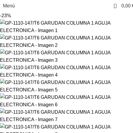
0
Menú
0,00
-23%