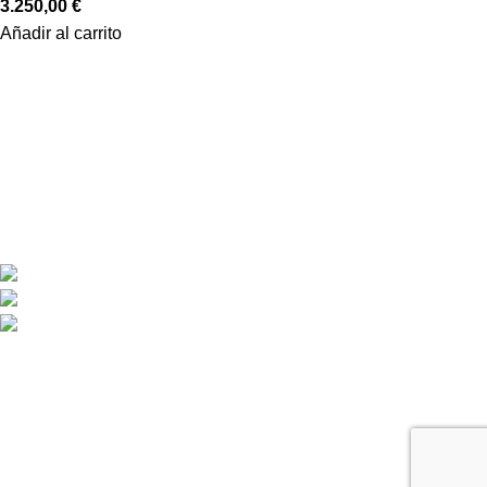
3.250,00
€
Añadir al carrito
LINKS IMPORTANTES
CONDICIONES DE COMPRA
DISTRIBUIDORES
GARANTÍA Y DEVOLUCIONES
AVISO LEGAL
POLÍTICA DE COOKIES
POLÍTICA DE PRIVACIDAD
DESCARGAS
ENLACES DE INTERES
INICIO
PRODUCTOS
NOSOTROS
CONTACTO
MI CUENTA
SITEMAP
INFORMACIÓN
TRIBULA SOLUCIONES ENERGÉTICAS S.L.
Pol.Ind. Oeste, C/Paragüay, 28 Alcantarilla (Murcia)
+(34) 968 81 66 60 / +(34) 649 48 84 24
info@garudan.es - tribula@tribula.es
© 2026
GARUDAN
. Todos los derechos reservados