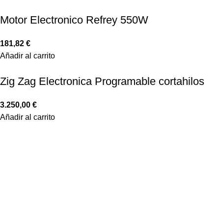
Motor Electronico Refrey 550W
181,82
€
Añadir al carrito
Zig Zag Electronica Programable cortahilos
3.250,00
€
Añadir al carrito
LINKS IMPORTANTES
CONDICIONES DE COMPRA
DISTRIBUIDORES
GARANTÍA Y DEVOLUCIONES
AVISO LEGAL
POLÍTICA DE COOKIES
POLÍTICA DE PRIVACIDAD
DESCARGAS
ENLACES DE INTERES
INICIO
PRODUCTOS
NOSOTROS
CONTACTO
MI CUENTA
SITEMAP
INFORMACIÓN
TRIBULA SOLUCIONES ENERGÉTICAS S.L.